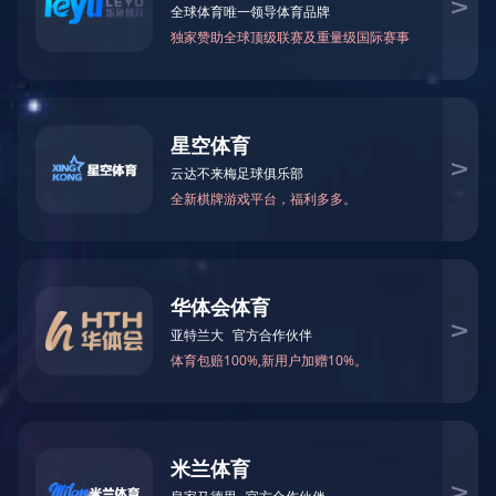
1、德单5号审定公告（豫
审）-2010
发布时间：
2025-08-18 10:31
【概要描述】
夏播生育期100天。株型紧凑，全株叶片21片，
株高257cm，穗位高110-121cm；幼苗叶鞘紫色，第一叶尖端
圆到匙形，第四叶叶缘紫色；雄穗分枝数中等，雄穗颖片浅紫
色，花药黄色，花丝绿色；


1、德单5号审定公告（豫
审）-2010