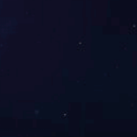
OFFICIAL ACCOUNTS
公众号
欢迎关注我们的官方公众号
ONLINE MESSAGE
联系方式
留言应用名称：
客户留言
描述：
*
留言内容：
姓名：
性别：
男
女