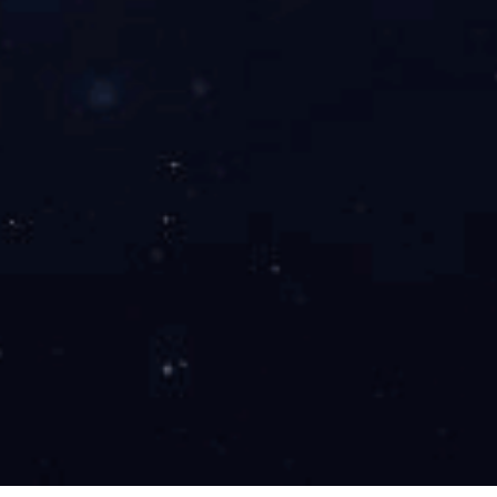
手机：
电话：
传真：
邮箱：
地址：
邮编：
*
验证码：
提交
◎2020乐动平台. 京ICP备20208888号-8
开云手机官方版在线入口
|
竞猜网
|
网投在线
|
乐动在线
|
乐动
网站网页版
|
完美官方网页版
|
乐竞官网
|
开云app登录入口
|
九游官方网站
|