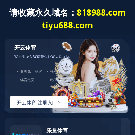
网站首页
关于我们
公司公告
产品中心
投资者关系
人力资源
乐动（中国）

网站首页
关于我们
公司公告
产品中心
投资者关系
人力资源
乐动（中国）